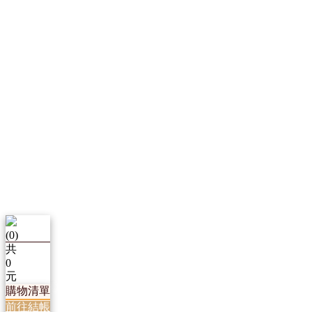
(
0
)
共
0
元
購物清單
前往結帳