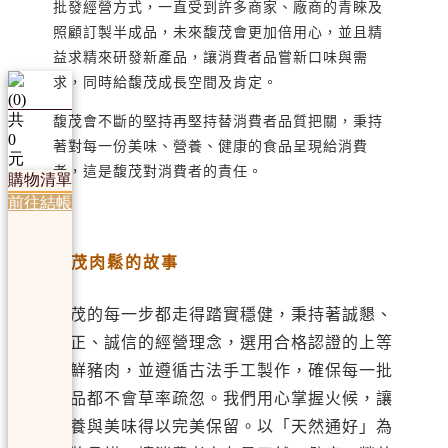
批發經營方式，一直受到許多商家、廠商的青睞及
照顧訂製半成品，未來馥茂會更加倍用心，並且精
益求精來研發新產品，讓消費者品嘗新口味與需
求，同時給馥茂成長空間及肯定。
(
0
)
共
馥茂會不斷的堅持再堅持替消費者品質把關，秉持
0
著對每一份美味、營養、健康的食品呈現給消費
元
者，這是馥茂對消費者的責任。
購物清單
前往結帳
馥茂肉鬆的故事
馥茂的每一步都走得踏實穩健，秉持著誠懇、
誠正、誠信的經營理念，選用合格認證的上等
新鮮豬肉，並遵循古法手工製作，確保每一批
產品都不會草率疏忽。我們用心掌握火候，讓
營養與美味得以完美保留。以「天然通好」為