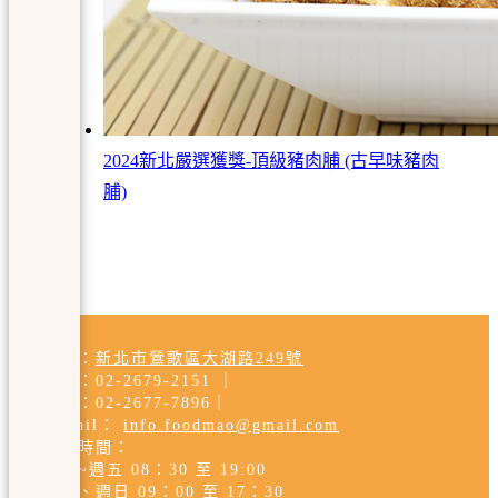
2024新北嚴選獲獎-頂級豬肉脯 (古早味豬肉
脯)
地址：
新北市鶯歌區大湖路249號
電話：
02-2679-2151
｜
傳真：02-2677-7896
｜
E-mail：
info.foodmao@gmail.com
營業時間：
週一~週五 08：30 至 19:00
週六、週日 09：00 至 17：30