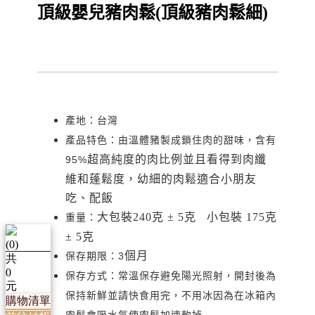
頂級嬰兒豬肉鬆(頂級豬肉鬆細)
產地：台灣
產品特色：由溫體豬製成鎖住肉的甜味，含有
超高純度的肉比例並且看得到肉纖
95%
維和蓬鬆度，幼細的肉鬆適合小朋友
吃、配飯
大包裝240克 ± 5克 小包裝 175克
重量：
± 5克
(
0
)
個月
保存期限：3
共
0
保存方式：常溫保存避免陽光照射，開封後為
元
保持新鮮並請快食用完，不用冰因為在冰箱內
購物清單