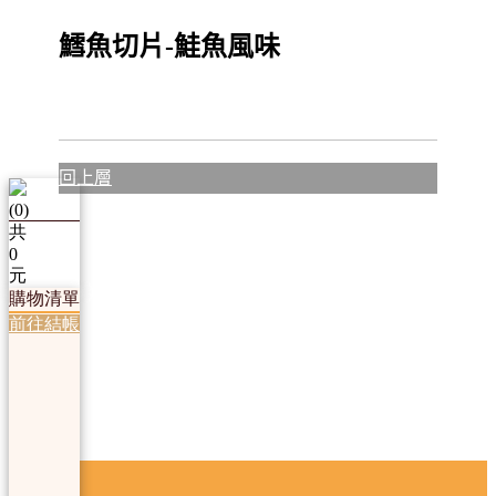
鱈魚切片-鮭魚風味
回上層
(
0
)
共
0
元
購物清單
前往結帳